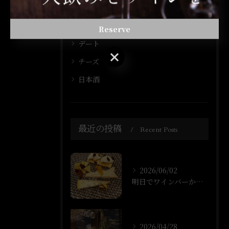
カウンター
一人飲み
Reserve
デート
Reserve
チーズ
日本酒
最近の投稿
Recent Posts
2026/06/02
明日でワインバーかちょ1年なります！
2026/04/28