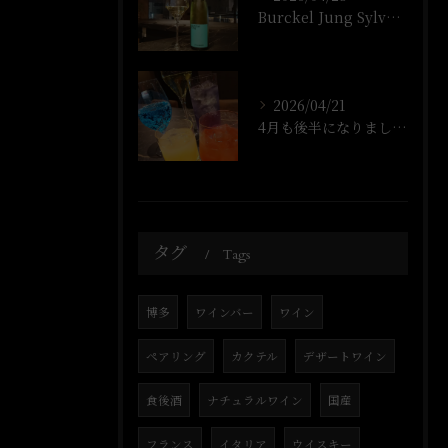
Burckel Jung Sylvaner
2026/04/21
4月も後半になりましたね!
タグ
Tags
博多
ワインバー
ワイン
ペアリング
カクテル
デザートワイン
食後酒
ナチュラルワイン
国産
フランス
イタリア
ウイスキー