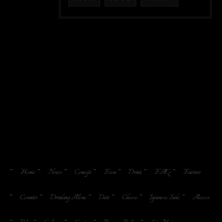
Home
News
Concept
Food
Drink
FAQ
Feature
Counter
Drinking Alone
Date
Cheese
Japanese Sake
Access