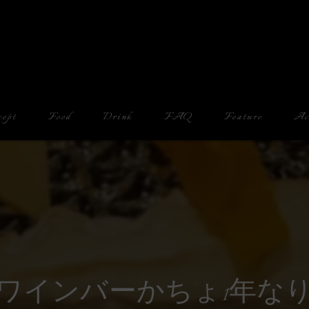
cept
Food
Drink
FAQ
Feature
Ac
Counter
Drinking Alone
Date
Cheese
ワインバーかちょ1年な