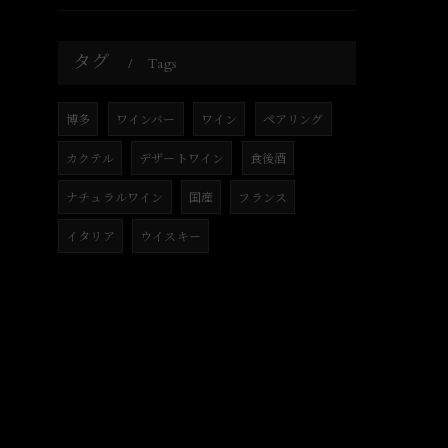
タグ
Tags
博多
ワインバー
ワイン
ペアリング
カクテル
デザートワイン
食後酒
ナチュラルワイン
国産
フランス
イタリア
ウイスキー