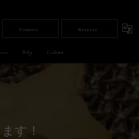
Contact
Reserve
cess
Blog
Column
ります！