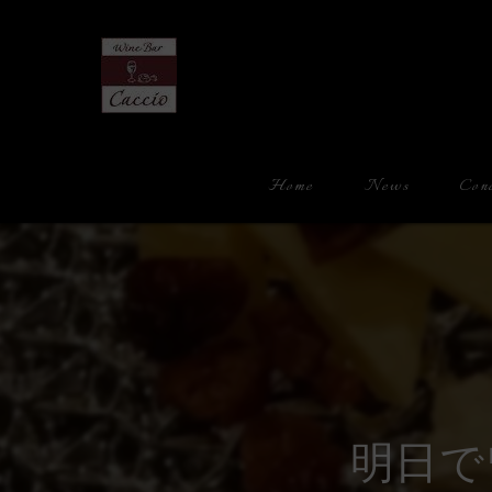
Home
News
Con
明日で