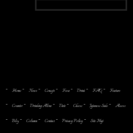
Reserve
Home
News
Concept
Food
Drink
FAQ
Feature
Counter
Drinking Alone
Date
Cheese
Japanese Sake
Access
Blog
Column
Contact
Privacy Policy
Site Map