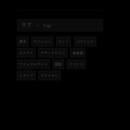
タグ
Tags
博多
ワインバー
ワイン
ペアリング
カクテル
デザートワイン
食後酒
ナチュラルワイン
国産
フランス
イタリア
ウイスキー