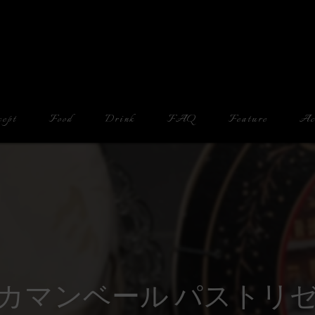
cept
Food
Drink
FAQ
Feature
Ac
Counter
Drinking Alone
Date
Cheese
カマンベール パストリ