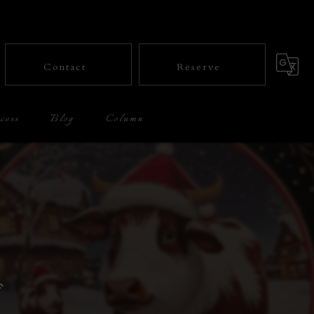
Contact
Reserve
cess
Blog
Column
ゼ