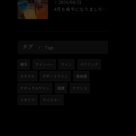
2026/04/21
4月も後半になりましたね!
タグ
Tags
博多
ワインバー
ワイン
ペアリング
カクテル
デザートワイン
食後酒
ナチュラルワイン
国産
フランス
イタリア
ウイスキー