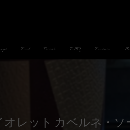
cept
Food
Drink
FAQ
Feature
Ac
Counter
Drinking Alone
Date
Cheese
イオレット カベルネ・ソ