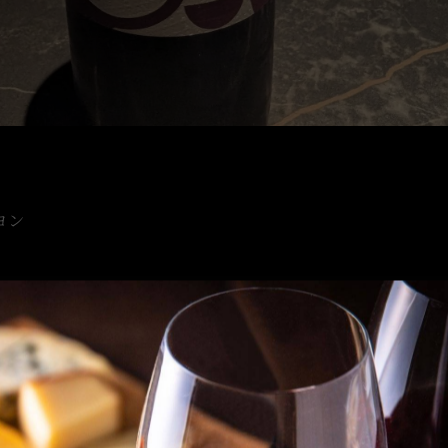
ヨン
O^)