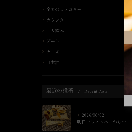
全てのカテゴリー
カウンター
一人飲み
デート
チーズ
日本酒
最近の投稿
Recent Posts
2026/06/02
明日でワインバーかちょ1年なります！