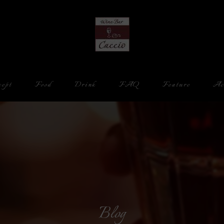
cept
Food
Drink
FAQ
Feature
Ac
Counter
Drinking Alone
Date
Cheese
Blog